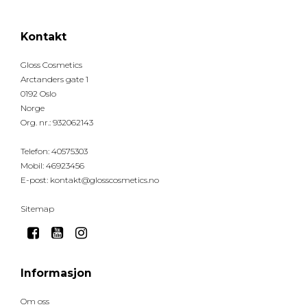
Kontakt
Gloss Cosmetics
Arctanders gate 1
0192 Oslo
Norge
Org. nr.
:
932062143
Telefon
:
40575303
Mobil
:
46923456
E-post
:
kontakt@glosscosmetics.no
Sitemap
Informasjon
Om oss