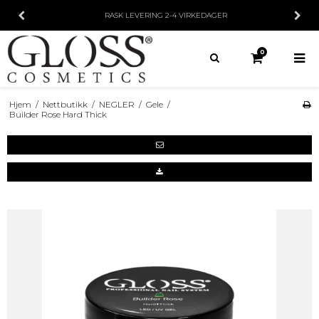
RASK LEVERING
2-4 VIRKEDAGER
0
Hjem
/
Nettbutikk
/
NEGLER
/
Gele
/
Builder Rose Hard Thick