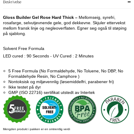
Beskrivelse
Gloss Builder Gel Rose Hard Thick –
Mellomseig, syrefri,
rosafarge, selvutjevnende gele, god dekkevne. Skjuler ettervekst
mellom fransk linje og negleoverflaten. Egner seg også til støping
på sjablong.
Solvent Free Formula
LED cured : 90 Seconds - UV Cured : 2 Minutes
5 Free Formula
(No Formaldehyde, No Toluene, No DBP, No
Formaldehyde Resin, No Camphore )
Nontoksisk og miljøvennlig (løsemiddelfri, parabener fri)
Ikke testet på dyr
GMP (ISO 22716) sertifikat utstedt av Intertek
Mengden produkt i pakken er en omtrentlig verdi