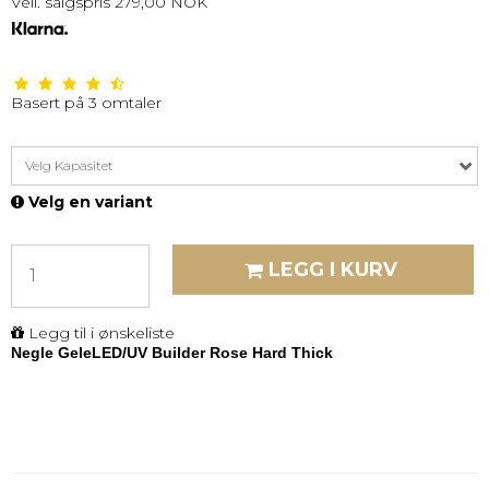
Veil. salgspris 279,00 NOK
Basert på
3
omtaler
Velg Kapasitet
Velg en variant
LEGG I KURV
Legg til i ønskeliste
Negle GeleLED/UV Builder Rose Hard Thick