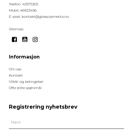
Telefon
:
40575303
Mobil
:
46923456
E-post
:
kontakt@glosscosmetics.no
Sitemap
Informasjon
Om oss
Kontakt
Vilkår og betingelser
Ofte stilte spørsmål
Registrering nyhetsbrev