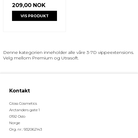
209,00 NOK
VIS PRODUKT
Denne kategorien inneholder alle våre 3-7D vippeextensions.
Velg mellom Premium og Utrasoft.
Kontakt
Gloss Cosmetics
Arctanders gate 1
0192 Oslo
Norge
Org. nr.
:
932062143