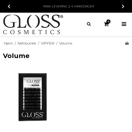
RASK LEVERING
2-4 VIRKEDAGER
0
Hjem
/
Nettbutikk
/
VIPPER
/
Volume
Volume