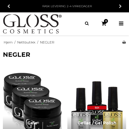
RASK LEVERING
2-4 VIRKEDAGER
0
Hjem
/
Nettbutikk
/
NEGLER
NEGLER
Gele
Gellac / Gel Polish