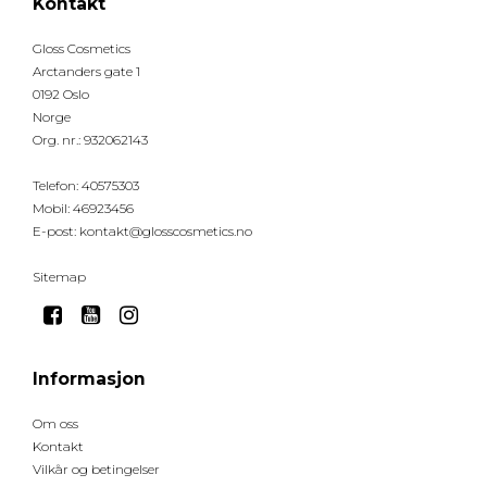
Kontakt
Gloss Cosmetics
Arctanders gate 1
0192 Oslo
Norge
Org. nr.
:
932062143
Telefon
:
40575303
Mobil
:
46923456
E-post
:
kontakt@glosscosmetics.no
Sitemap
Informasjon
Om oss
Kontakt
Vilkår og betingelser