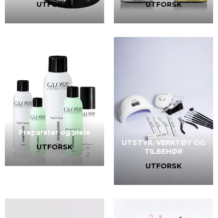
UTFORSK
UTFORSK
Preparater og pleie
UTSTYR, VERKTØY OG
UTFORSK
TILBEHØR
UTFORSK