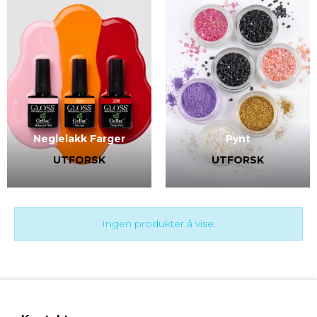
Neglelakk Farger
Pynt
UTFORSK
UTFORSK
Ingen produkter å vise.