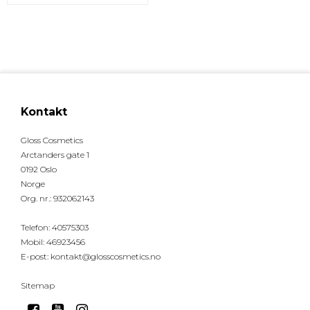
Kontakt
Gloss Cosmetics
Arctanders gate 1
0192 Oslo
Norge
Org. nr.
:
932062143
Telefon
:
40575303
Mobil
:
46923456
E-post
:
kontakt@glosscosmetics.no
Sitemap