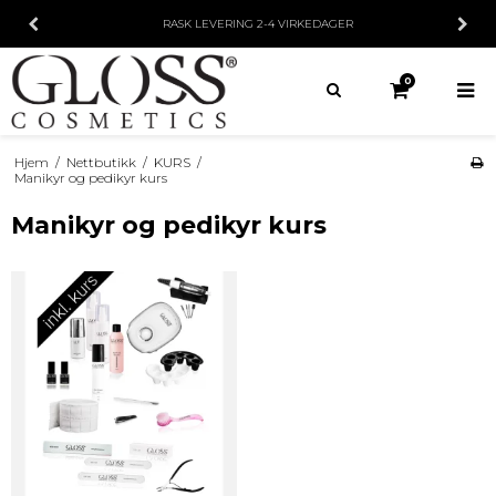
RASK LEVERING
2-4 VIRKEDAGER
0
Hjem
/
Nettbutikk
/
KURS
/
Manikyr og pedikyr kurs
Manikyr og pedikyr kurs