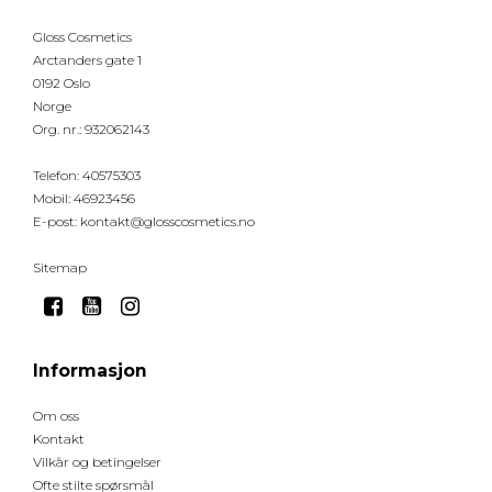
Gloss Cosmetics
Arctanders gate 1
0192 Oslo
Norge
Org. nr.
:
932062143
Telefon
:
40575303
Mobil
:
46923456
E-post
:
kontakt@glosscosmetics.no
Sitemap
Informasjon
Om oss
Kontakt
Vilkår og betingelser
Ofte stilte spørsmål