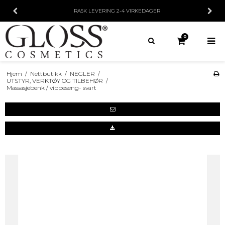
RASK LEVERING
2-4 VIRKEDAGER
0
Hjem
/
Nettbutikk
/
NEGLER
/
UTSTYR, VERKTØY OG TILBEHØR
/
Massasjebenk / vippeseng- svart