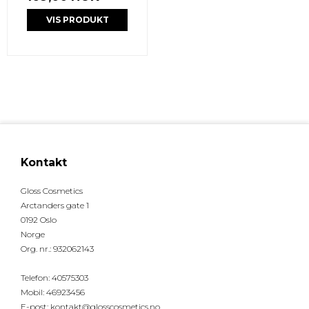
VIS PRODUKT
Kontakt
Gloss Cosmetics
Arctanders gate 1
0192 Oslo
Norge
Org. nr.
:
932062143
Telefon
:
40575303
Mobil
:
46923456
E-post
:
kontakt@glosscosmetics.no