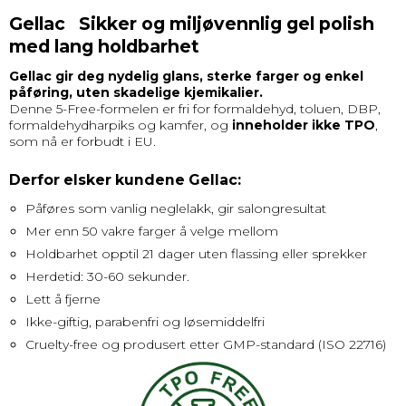
Gellac Sikker og miljøvennlig gel polish
med lang holdbarhet
Gellac gir deg nydelig glans, sterke farger og enkel
påføring, uten skadelige kjemikalier.
Denne 5-Free-formelen er fri for formaldehyd, toluen, DBP,
formaldehydharpiks og kamfer, og
inneholder ikke TPO
,
som nå er forbudt i EU.
Derfor elsker kundene Gellac:
Påføres som vanlig neglelakk, gir salongresultat
Mer enn 50 vakre farger å velge mellom
Holdbarhet opptil 21 dager uten flassing eller sprekker
Herdetid: 30-60 sekunder.
Lett å fjerne
Ikke-giftig, parabenfri og løsemiddelfri
Cruelty-free og produsert etter GMP-standard (ISO 22716)