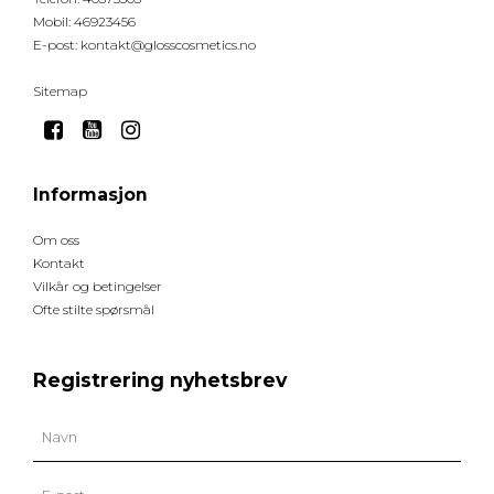
Mobil
:
46923456
E-post
:
kontakt@glosscosmetics.no
Sitemap
Informasjon
Om oss
Kontakt
Vilkår og betingelser
Ofte stilte spørsmål
Registrering nyhetsbrev