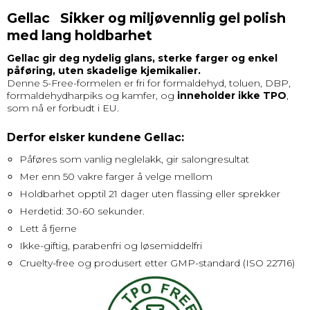
Gellac Sikker og miljøvennlig gel polish
med lang holdbarhet
Gellac gir deg nydelig glans, sterke farger og enkel
påføring, uten skadelige kjemikalier.
Denne 5-Free-formelen er fri for formaldehyd, toluen, DBP,
formaldehydharpiks og kamfer, og
inneholder ikke TPO
,
som nå er forbudt i EU.
Derfor elsker kundene Gellac:
Påføres som vanlig neglelakk, gir salongresultat
Mer enn 50 vakre farger å velge mellom
Holdbarhet opptil 21 dager uten flassing eller sprekker
Herdetid: 30-60 sekunder.
Lett å fjerne
Ikke-giftig, parabenfri og løsemiddelfri
Cruelty-free og produsert etter GMP-standard (ISO 22716)