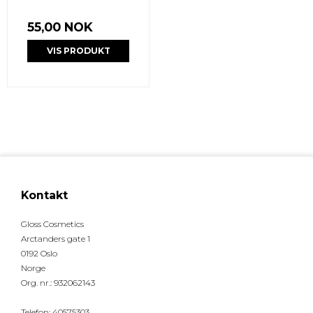
55,00 NOK
VIS PRODUKT
Kontakt
Gloss Cosmetics
Arctanders gate 1
0192 Oslo
Norge
Org. nr.
:
932062143
Telefon
:
40575303