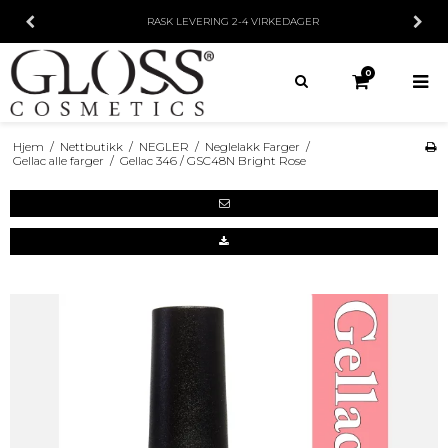
INGEN MINSTEGRENSE
PÅ KJØP
0
Hjem
/
Nettbutikk
/
NEGLER
/
Neglelakk Farger
/
Gellac alle farger
/
Gellac 346 / GSC48N Bright Rose